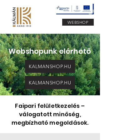
WEBSHOP
Webshopunk elérhető
KALMANSHOP.HU
KALMANSHOP.HU
Faipari felületkezelés –
válogatott minőség,
megbízható megoldások.