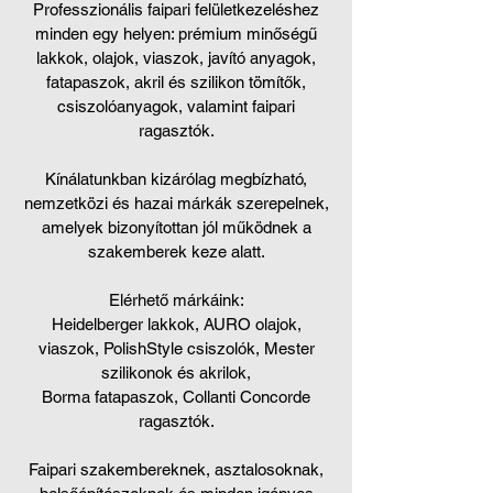
Professzionális faipari felületkezeléshez
minden egy helyen: prémium minőségű
lakkok, olajok, viaszok, javító anyagok,
fatapaszok, akril és szilikon tömítők,
csiszolóanyagok, valamint faipari
ragasztók.
Kínálatunkban kizárólag megbízható,
nemzetközi és hazai márkák szerepelnek,
amelyek bizonyítottan jól működnek a
szakemberek keze alatt.
Elérhető márkáink:
Heidelberger lakkok, AURO olajok,
viaszok, PolishStyle csiszolók, Mester
szilikonok és akrilok,
Borma fatapaszok, Collanti Concorde
ragasztók.
Faipari szakembereknek, asztalosoknak,