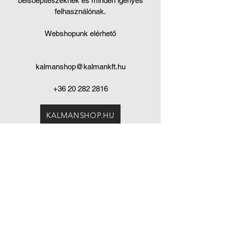
belsőépítészeknek és minden igényes
felhasználónak.
Webshopunk elérhető
kalmanshop@kalmankft.hu
+36 20 282 2816
KALMANSHOP.HU
Cím
Telefonszám
06 20 282 2816
Kálmán Kft.
1154 Budapest
uzlet@kalmankft.
hu
Szentmihályi út 54.
WEBSHOP
kalmanshop.hu